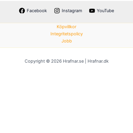
Facebook
Instagram
YouTube
Köpvillkor
Integritetspolicy
Jobb
Copyright © 2026 Hrafnar.se | Hrafnar.dk
Genom att klicka på “Acceptera” samtycker du till lagring av
cookies på din enhet för att förbättra navigeringen på
webbplatsen, analysera webbplatsens användning och bistå i
våra marknadsföringsinsatser.
Acceptera