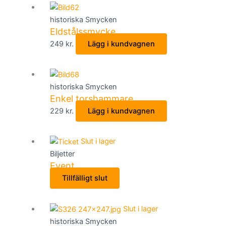
flera
varianter.
historiska Smycken
De
Eldstålssmycke
olika
249
kr.
Lägg i kundvagnen
alternativen
kan
väljas
historiska Smycken
på
Enkel torshammare
produktsidan
229
kr.
Lägg i kundvagnen
Slut i lager
Biljetter
Event
Tillfälligt slut
Slut i lager
historiska Smycken