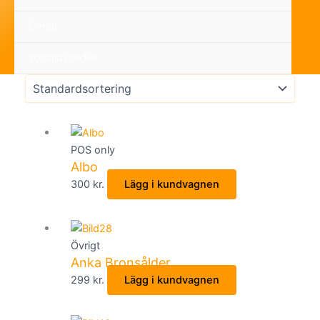
Övrigt
sociala medier
POS only
Albo
300
kr.
Lägg i kundvagnen
Övrigt
Anka Bronsålder
299
kr.
Lägg i kundvagnen