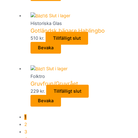
Slut i lager
Historiska Glas
Gotländsk bägare Hablingbo
510
kr.
Tillfälligt slut
Bevaka
Slut i lager
Folktro
Gruvfrun/Gruvrået
229
kr.
Tillfälligt slut
Bevaka
1
2
3