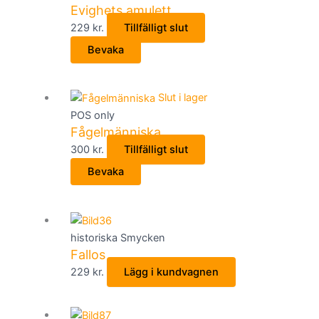
Evighets amulett
229
kr.
Tillfälligt slut
Bevaka
Slut i lager
POS only
Fågelmänniska
300
kr.
Tillfälligt slut
Bevaka
historiska Smycken
Fallos
229
kr.
Lägg i kundvagnen