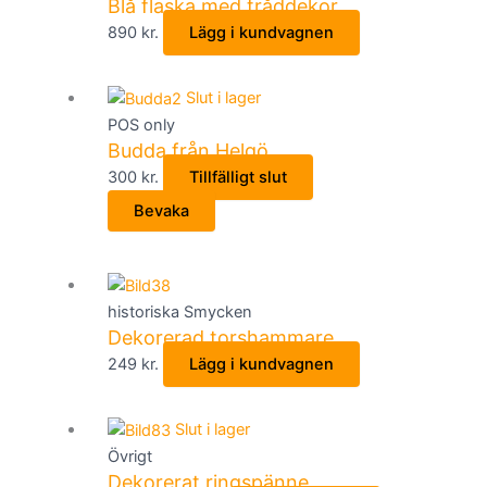
Blå flaska med tråddekor
890
kr.
Lägg i kundvagnen
Slut i lager
POS only
Budda från Helgö
300
kr.
Tillfälligt slut
Bevaka
historiska Smycken
Dekorerad torshammare
249
kr.
Lägg i kundvagnen
Slut i lager
Övrigt
Dekorerat ringspänne