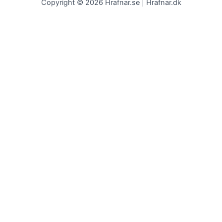
Copyright © 2026 Hrafnar.se | Hrafnar.dk
Genom att klicka på “Acceptera” samtycker du till lagring av
cookies på din enhet för att förbättra navigeringen på
webbplatsen, analysera webbplatsens användning och bistå i
våra marknadsföringsinsatser.
Acceptera
0
Hem
Kalender
Butiken
Sök
Din kundvagn