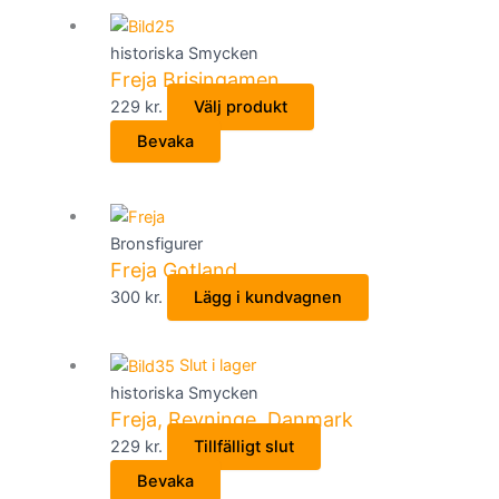
på
produktsidan
historiska Smycken
Freja Brisingamen
Den
229
kr.
Välj produkt
här
Bevaka
produkten
har
flera
varianter.
Bronsfigurer
De
Freja Gotland
olika
300
kr.
Lägg i kundvagnen
alternativen
kan
Slut i lager
väljas
historiska Smycken
på
Freja, Revninge, Danmark
produktsidan
229
kr.
Tillfälligt slut
Bevaka