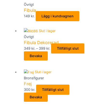
Övrigt
Fibula
149
kr.
Lägg i kundvagnen
Slut i lager
Övrigt
Fibula Dekorerad
Prisintervall:
Den
349
kr.
–
399
kr.
Tillfälligt slut
349 kr.
här
Bevaka
till
produkten
399 kr.
har
flera
Slut i lager
varianter.
Bronsfigurer
De
Frej
olika
300
kr.
Tillfälligt slut
alternativen
Bevaka
kan
väljas