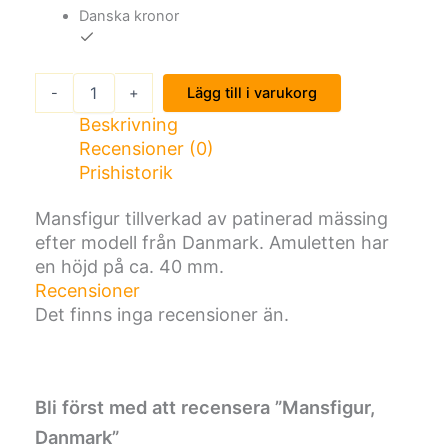
Danska kronor
M
-
+
Lägg till i varukorg
a
n
Beskrivning
s
Recensioner (0)
f
Prishistorik
i
g
Mansfigur tillverkad av patinerad mässing
u
efter modell från Danmark. Amuletten har
r
,
en höjd på ca. 40 mm.
D
Recensioner
a
Det finns inga recensioner än.
n
m
a
r
k
Bli först med att recensera ”Mansfigur,
m
Danmark”
ä