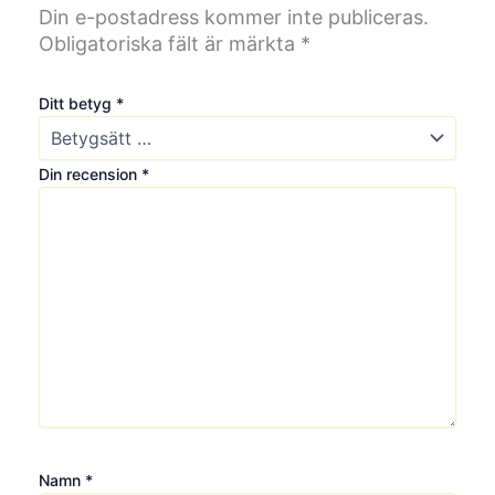
Din e-postadress kommer inte publiceras.
n
g
Obligatoriska fält är märkta
*
d
Ditt betyg
*
Din recension
*
Namn
*