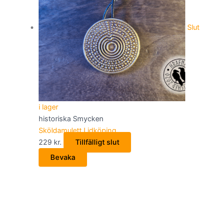
Slut
i lager
historiska Smycken
Sköldamulett Lidköping
229
kr.
Tillfälligt slut
Bevaka