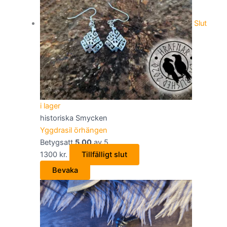
olika
alternativen
Slut
kan
väljas
på
produktsidan
i lager
historiska Smycken
Yggdrasil örhängen
Betygsatt
5.00
av 5
1300
kr.
Tillfälligt slut
Bevaka