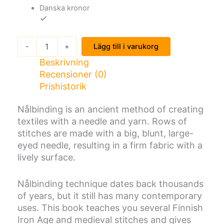
Danska kronor
W
-
+
Lägg till i varukorg
i
t
Beskrivning
h
Recensioner (0)
o
Prishistorik
n
e
Nålbinding is an ancient method of creating
n
textiles with a needle and yarn. Rows of
e
e
stitches are made with a big, blunt, large-
d
eyed needle, resulting in a firm fabric with a
l
lively surface.
e
-
h
Nålbinding technique dates back thousands
o
of years, but it still has many contemporary
w
uses. This book teaches you several Finnish
t
Iron Age and medieval stitches and gives
o