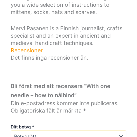
you a wide selection of instructions to
n
å
mittens, socks, hats and scarves.
l
b
Mervi Pasanen is a Finnish journalist, crafts
i
n
specialist and an expert in ancient and
d
medieval handicraft techniques.
m
Recensioner
ä
Det finns inga recensioner än.
n
g
d
Bli först med att recensera ”With one
needle – how to nålbind”
Din e-postadress kommer inte publiceras.
Obligatoriska fält är märkta
*
Ditt betyg
*