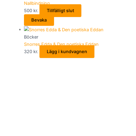
Nallbindning
500
kr.
Tillfälligt slut
Bevaka
Böcker
Snorres Edda & Den poetiska Eddan
320
kr.
Lägg i kundvagnen