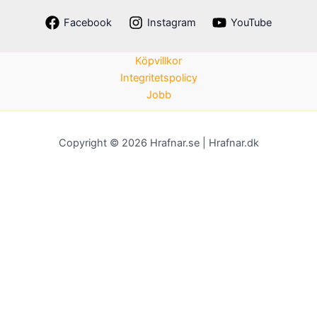
Facebook
Instagram
YouTube
Köpvillkor
Integritetspolicy
Jobb
Copyright © 2026 Hrafnar.se | Hrafnar.dk
Genom att klicka på “Acceptera” samtycker du till lagring av
cookies på din enhet för att förbättra navigeringen på
webbplatsen, analysera webbplatsens användning och bistå i
våra marknadsföringsinsatser.
Acceptera